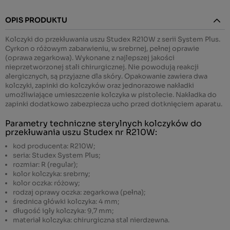
OPIS PRODUKTU
Kolczyki do przekłuwania uszu Studex R210W z serii System Plus.
Cyrkon o różowym zabarwieniu, w srebrnej, pełnej oprawie
(oprawa zegarkowa). Wykonane z najlepszej jakości
nieprzetworzonej stali chirurgicznej. Nie powodują reakcji
alergicznych, są przyjazne dla skóry. Opakowanie zawiera dwa
kolczyki, zapinki do kolczyków oraz jednorazowe nakładki
umożliwiające umieszczenie kolczyka w pistolecie. Nakładka do
zapinki dodatkowo zabezpiecza ucho przed dotknięciem aparatu.
Parametry techniczne sterylnych kolczyków do
przekłuwania uszu Studex nr R210W:
kod producenta: R210W;
seria: Studex System Plus;
rozmiar: R (regular);
kolor kolczyka: srebrny;
kolor oczka: różowy;
rodzaj oprawy oczka: zegarkowa (pełna);
średnica główki kolczyka: 4 mm;
długość igły kolczyka: 9,7 mm;
materiał kolczyka: chirurgiczna stal nierdzewna.