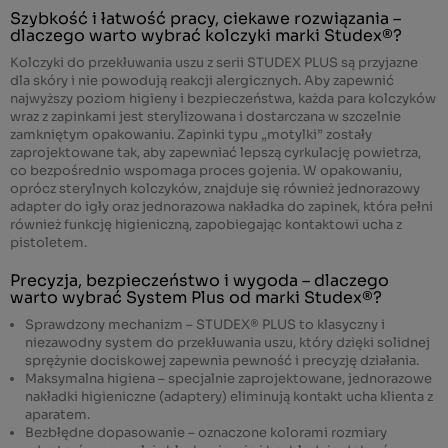
Szybkość i łatwość pracy, ciekawe rozwiązania –
dlaczego warto wybrać kolczyki marki Studex®?
Kolczyki do przekłuwania uszu z serii STUDEX PLUS są przyjazne
dla skóry i nie powodują reakcji alergicznych. Aby zapewnić
najwyższy poziom higieny i bezpieczeństwa, każda para kolczyków
wraz z zapinkami jest sterylizowana i dostarczana w szczelnie
zamkniętym opakowaniu. Zapinki typu „motylki” zostały
zaprojektowane tak, aby zapewniać lepszą cyrkulację powietrza,
co bezpośrednio wspomaga proces gojenia. W opakowaniu,
oprócz sterylnych kolczyków, znajduje się również jednorazowy
adapter do igły oraz jednorazowa nakładka do zapinek, która pełni
również funkcję higieniczną, zapobiegając kontaktowi ucha z
pistoletem.
Precyzja, bezpieczeństwo i wygoda – dlaczego
warto wybrać System Plus od marki Studex®?
Sprawdzony mechanizm –
STUDEX® PLUS
to klasyczny i
niezawodny system do przekłuwania uszu, który dzięki solidnej
sprężynie dociskowej zapewnia pewność i precyzję działania.
Maksymalna higiena – specjalnie zaprojektowane, jednorazowe
nakładki higieniczne (adaptery) eliminują kontakt ucha klienta z
aparatem.
Bezbłędne dopasowanie – oznaczone kolorami rozmiary