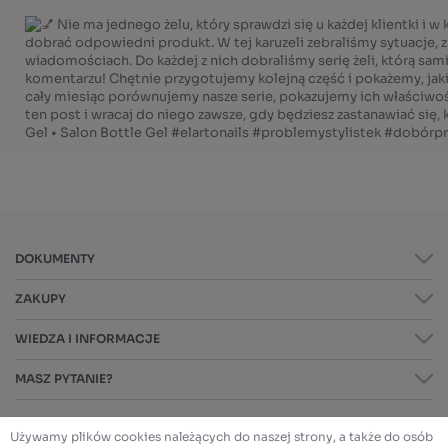
DOKUMENTY
ZAKUPY
WIEDZA I INFORMACJE
MASZ PYTANIE?
Używamy plików cookies należących do naszej strony, a także do osób
BEZPIECZNE ZAKUPY