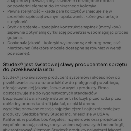
adapterów pozwalają błyskawicznie i bezbłędnie dobrać
odpowiedni element do konkretnego kolczyka.
Pewna sterylność – każda para kolczyków znajduje się w
szczelnie zapieczętowanym opakowaniu, które gwarantuje
sterylność.
Szybkie gojenie – specjalna konstrukcja zapinek (motylków)
zapewnia optymalną cyrkulację powietrza wspomagając proces
gojenia.
Doskonała jakość – kolczyki wykonane są z chirurgicznej stali
nierdzewnej (niektóre modele dostępne są również w wersji
pozłacanej).
Studex® jest światowej sławy producentem sprzętu
do przekłuwania uszu
Studex®
jako światowy producent systemów i akcesoriów do
przekłuwania uszu oraz produktów do pielęgnacji po zabiegu,
oferuje wysokiej jakości, łatwe w użyciu produkty. Firma
dostosowuje się do rygorystycznych standardów
bezpieczeństwa, a każdy instrument i kolczyk przechodzi przez
dokładny proces kontroli jakości, dzięki któremu
wyselekcjonowane zostają najpiękniejsze i najbezpieczniejsze
produkty. Siedziba firmy Studex Inc. mieści się w USA w
Kalifornii, w pobliżu Los Angeles. Inżynierowie oraz projektanci
wspólnie pracują nad wykorzystaniem najnowszych technologii,
aby zaoferować klientom Studex® produkty najwyższej jakości,