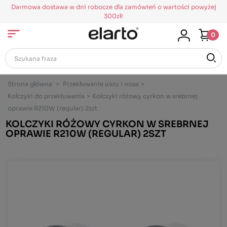
Darmowa dostawa w dni robocze dla zamówień o wartości powyżej
300zł!
0
Strona główna
>
Przekłuwanie uszu i nosa
>
Kolczyki do przekłuwania
>
Kolczyki różowy cyrkon w srebrnej
oprawie R210W (regular) 2szt
KOLCZYKI RÓŻOWY CYRKON W SREBRNEJ
OPRAWIE R210W (REGULAR) 2SZT