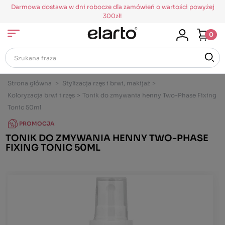
Darmowa dostawa w dni robocze dla zamówień o wartości powyżej
300zł!
0
Strona główna
>
Stylizacja rzęs i brwi, makijaż
>
Koloryzacja brwi i rzęs
>
Tonik do zmywania henny Two-Phase Fixing
Tonic 50ml
PROMOCJA
TONIK DO ZMYWANIA HENNY TWO-PHASE
FIXING TONIC 50ML