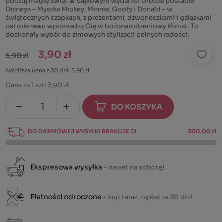
poczuj magię świąt w bajkowym wydaniu! Urocze postacie
Disneya – Myszka Mickey, Minnie, Goofy i Donald – w
świątecznych czapkach, z prezentami, dzwoneczkami i gałązkami
ostrokrzewu wprowadzą Cię w bożonarodzeniowy klimat. To
doskonały wybór do zimowych stylizacji pełnych radości.
3,90 zł
5,90 zł
Najniższa cena z 30 dni: 5,90 zł
Cena za 1 szt:
3,90 zł
DO KOSZYKA
DO DARMOWEJ WYSYŁKI BRAKUJE CI
300,00 zł
Ekspresowa wysyłka
- nawet na sobotę!
Płatności odroczone
- kup teraz, zapłać za 30 dni!