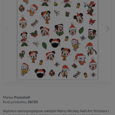
Marka:
Pozostali
Kod produktu:
26133
Wybierz samoprzylepne naklejki Merry Mickey Nail Art Stickers i