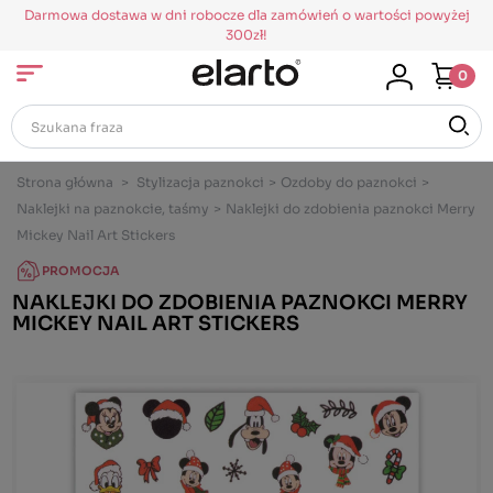
Darmowa dostawa w dni robocze dla zamówień o wartości powyżej
300zł!
0
Strona główna
>
Stylizacja paznokci
>
Ozdoby do paznokci
>
Naklejki na paznokcie, taśmy
>
Naklejki do zdobienia paznokci Merry
Mickey Nail Art Stickers
PROMOCJA
NAKLEJKI DO ZDOBIENIA PAZNOKCI MERRY
MICKEY NAIL ART STICKERS