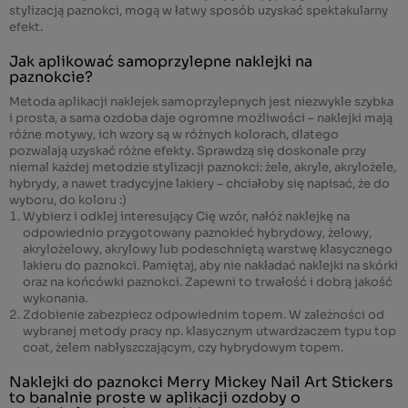
stylizacją paznokci, mogą w łatwy sposób uzyskać spektakularny
efekt.
Jak aplikować samoprzylepne naklejki na
paznokcie?
Metoda aplikacji naklejek samoprzylepnych jest niezwykle szybka
i prosta, a sama ozdoba daje ogromne możliwości – naklejki mają
różne motywy, ich wzory są w różnych kolorach, dlatego
pozwalają uzyskać różne efekty. Sprawdzą się doskonale przy
niemal każdej metodzie stylizacji paznokci: żele, akryle, akrylożele,
hybrydy, a nawet tradycyjne lakiery – chciałoby się napisać, że do
wyboru, do koloru :)
Wybierz i odklej interesujący Cię wzór, nałóż naklejkę na
odpowiednio przygotowany paznokieć hybrydowy, żelowy,
akrylożelowy, akrylowy lub podeschniętą warstwę klasycznego
lakieru do paznokci. Pamiętaj, aby nie nakładać naklejki na skórki
oraz na końcówki paznokci. Zapewni to trwałość i dobrą jakość
wykonania.
Zdobienie zabezpiecz odpowiednim topem. W zależności od
wybranej metody pracy np.
klasycznym utwardzaczem typu top
coat
,
żelem nabłyszczającym, czy hybrydowym topem.
Naklejki do paznokci Merry Mickey Nail Art Stickers
to banalnie proste w aplikacji ozdoby o