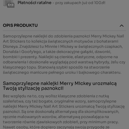
Płatności ratalne
- przy zakupach już od 100zł!
OPIS PRODUKTU
Samoprzylepne naklejki do zdobienia paznokci Merry Mickey Nail
Art Stickers to kolekcja świątecznych motywów z bohaterami
Disneya. Znajdziesz tu Minnie i Mickey w świątecznych czapkach,
Donalda i Goofy’ego, a także dekoracyjne gałązki, dzwonki,
bombki i prezenty. Naklejki są cienkie, elastyczne, odporne na
odbarwienia i doskonale wyglądają pod warstwą hybrydy, żelu czy
klasycznego topu. Stanowią szybki sposób na stworzenie
świątecznego manicure pełnego uroku i bajkowego charakteru.
Samoprzylepne naklejki Merry Mickey urozmaicą
Twoją stylizację paznokci!
Bez względu na to, czy wolisz klasyczne zdobienia z nutką
szaleństwa, czy też bogate, oryginalne wzory, samoprzylepne
naklejki Merry Mickey Nail Art Stickers urozmaicą Twoją stylizację
paznokci. Są one doskonałą alternatywą dla skomplikowanych,
ręcznie malowanych wzorów, alternatywą pozwalająca na
tworzenie równie zjawiskowych zdobień, przy minimum pracy.
Nawet osoby, które dopiero zaczynają swoją przygodę ze