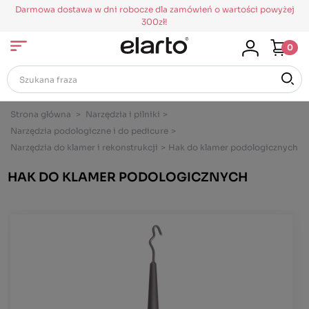
Darmowa dostawa w dni robocze dla zamówień o wartości powyżej
300zł!
0
Strona główna
>
Narzędzia i pilniki
>
Narzędzia podologiczne i do pedicure
>
Narzędzia do klamer i rekonstrukcji
>
Hak do klamer podologicznych
HAK DO KLAMER PODOLOGICZNYCH