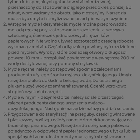
tytanu lub specjalnych gatunków stali nierdzewnej,
przeznaczony do stosowania ciągłego przez okres poniżej 60
minut, wprowadzany do obrotu jako niesterylny. Narzędzia
muszą być umyte i sterylizowane przed pierwszym użyciem.
Wstępne mycie i dezynfekcja: mycie można przeprowadzić
metodą ręczną przy zastosowaniu szczoteczki z tworzywa
sztucznego, ściereczek jednorazowych, ręczników
papierowych. Nie wolno używać szczoteczki z częścią roboczą
wykonaną z metalu. Części odłączalne powinny być rozdzielone
przed myciem. Wyroby, które posiadają otwory o długości
powyżej 10 mm - przepłukać powierzchnie wewnętrzne 200 ml
wody destylowanej przy pomocy strzykawki.
Mycie ręczne: należy postępować zgodnie z zaleceniami
producenta użytego środka myjąco-dezynfekującego. Umyte
narzędzia płukać dokładnie bieżącą wodą. Do ostatniego
płukania użyć wody zdemineralizowanej. Ocenić wzrokowo
stopień czystości narzędzi.
Mycie w myjni - dezynfektorze: należy ściśle przestrzegać
zaleceń producenta danego urządzenia myjąco-
dezynfekującego. Następnie narzędzie należy poddać suszeniu.
Przygotowanie do sterylizacji: na przeguby, części gwintowane
i płaszczyzny poślizgu należy nanosić środek konserwujący na
bazie oleju parafinowego. Narzędzia do sterylizacji pakować
pojedynczo w odpowiedni papier jednorazowego użytku lub na
specjalnych tacach. Instrumenty muszą być sterylizowane