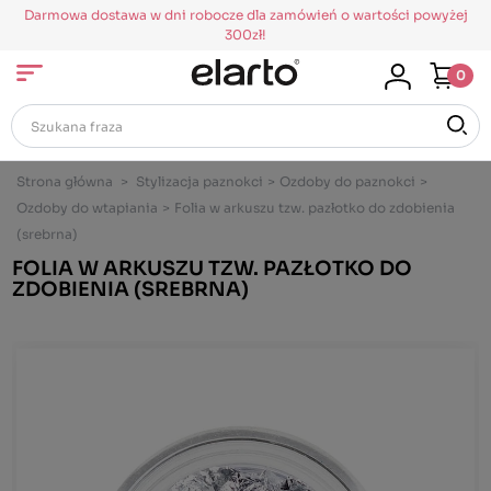
Darmowa dostawa w dni robocze dla zamówień o wartości powyżej
300zł!
0
Strona główna
>
Stylizacja paznokci
>
Ozdoby do paznokci
>
Ozdoby do wtapiania
>
Folia w arkuszu tzw. pazłotko do zdobienia
(srebrna)
FOLIA W ARKUSZU TZW. PAZŁOTKO DO
ZDOBIENIA (SREBRNA)