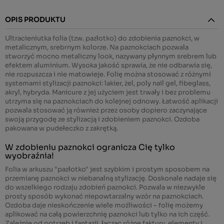
OPIS PRODUKTU
Ultracieniutka folia (tzw. pazłotko) do zdobienia paznokci, w
metalicznym, srebrnym kolorze. Na paznokciach pozwala
stworzyć mocno metaliczny look, nazywany płynnym srebrem lub
efektem aluminium. Wysoka jakość sprawia, że nie odbarwia się,
nie rozpuszcza i nie matowieje. Folię można stosować z różnymi
systemami stylizacji paznokci: lakier, żel, poly nail gel, fibeglass,
akryl, hybryda. Manicure z jej użyciem jest trwały i bez problemu
utrzyma się na paznokciach do kolejnej odnowy. Łatwość aplikacji
pozwala stosować ją również przez osoby dopiero zaczynające
swoją przygodę ze stylizacją i zdobieniem paznokci. Ozdoba
pakowana w pudełeczko z zakrętką.
W zdobieniu paznokci ogranicza Cię tylko
wyobraźnia!
Folia w arkuszu "pazłotko" jest szybkim i prostym sposobem na
przemianę paznokci w niebanalną stylizację. Doskonale nadaje się
do wszelkiego rodzaju zdobień paznokci. Pozwala w niezwykle
prosty sposób wykonać niepowtarzalny wzór na paznokciach.
Ozdoba daje nieskończenie wiele możliwości – folię możemy
aplikować na całą powierzchnię paznokci lub tylko na ich część.
Zależnie od potrzeb i fantazji, łącząc różne faktury, elementy i