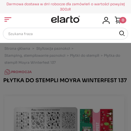
Darmowa dostawa w dni robocze dla zamówień o wartości powyżej
300zł!
0
Strona główna
>
Stylizacja paznokci
>
Stamping, stemplowanie paznokci
>
Płytki do stempli
>
Płytka do
stempli Moyra Winterfest 137
PROMOCJA
PŁYTKA DO STEMPLI MOYRA WINTERFEST 137