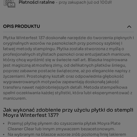
Płatności ratalne
- przy zakupach już od 100zł!
OPIS PRODUKTU
Płytka Winterfest 137 doskonałe narzędzie do tworzenia pięknych i
oryginalnych wzorów na paznokciach przy pomocy szybkiej i
łatwej metody stampingu. Płytka została stworzona z myślą o
profesjonalnych stylistach paznokci oraz entuzjastach manicure,
którzy chcą wyróżnić się w świecie nail art. Blaszka inspirowana
jest magiczną atmosferą zimy, od delikatnych płatków śniegu,
poprzez zabawne postacie świąteczne, aż po eleganckie napisy z
życzeniami. Prostokątny kształt oraz odpowiednia głębokość
wygrawerowanych motywów zapewniają doskonałą jakość
transferu nawet najdrobniejszych detali. Metoda stempelkowa
spełni oczekiwania każdej stylistki, która lubi eksperymentować z
manicurem.
Jak wykonać zdobienie przy użyciu płytki do stempli
Moyra Winterfest 137?
Przemyj płytkę
płynem do czyszczenia płytek Moyra Plate
Cleaner Clear
lub innym zmywaczem bezacetonowym.
Na wybranym na blaszce wzorze zrób poziomą linię
lakierem