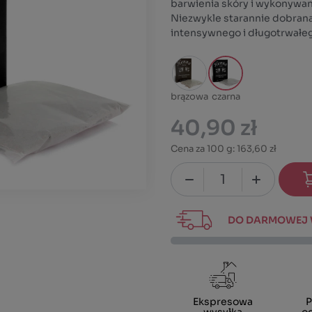
barwienia skóry i wykonywan
Niezwykle starannie dobran
intensywnego i długotrwałeg
brązowa
czarna
40,90 zł
Cena za 100 g:
163,60 zł
DO DARMOWEJ W
Ekspresowa
P