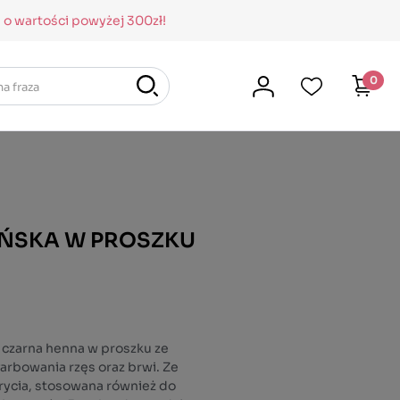
o wartości powyżej 300zł!
0
IŃSKA W PROSZKU
, czarna henna w proszku ze
arbowania rzęs oraz brwi. Ze
rycia, stosowana również do