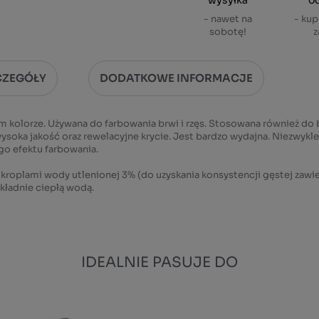
wysyłka
o
- nawet na
- kup
sobotę!
z
CZEGÓŁY
DODATKOWE INFORMACJE
 kolorze. Używana do farbowania brwi i rzęs. Stosowana również do b
soka jakość oraz rewelacyjne krycie. Jest bardzo wydajna. Niezwykl
go efektu farbowania.
kroplami wody utlenionej 3% (do uzyskania konsystencji gęstej zawie
okładnie ciepłą wodą.
IDEALNIE PASUJE DO