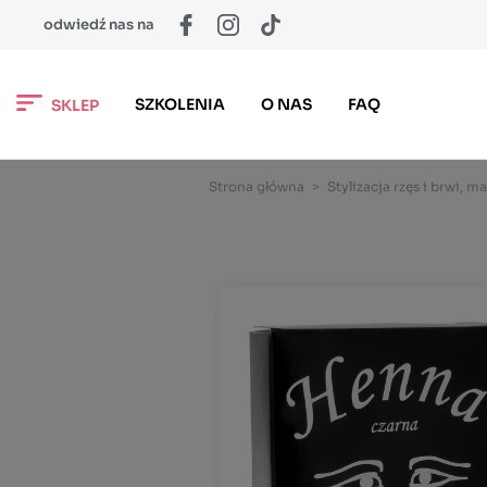
odwiedź nas na
SZKOLENIA
O NAS
FAQ
SKLEP
Strona główna
>
Stylizacja rzęs i brwi, ma