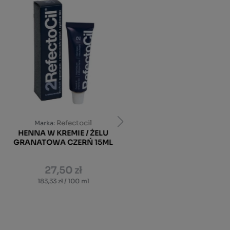
PROMOCJA
Refectocil
Marka:
HENNA W KREMIE / ŻELU
Binacil
Marka:
GRANATOWA CZERŃ 15ML
HENNA ŻELOWA DO BRWI 
RZĘS JASNY BRĄZ 15ML
27,50 zł
16,50 zł
19,50 zł
183,33 zł / 100 ml
110,00 zł / 100 ml
Najniższa cena z 30 dni:
19,50 zł
DO KOSZYKA