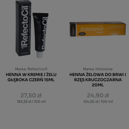
Refectocil
Intensive
Marka:
Marka:
HENNA W KREMIE / ŻELU
HENNA ŻELOWA DO BRWI I
GŁĘBOKA CZERŃ 15ML
RZĘS KRUCZOCZARNA
20ML
27,50 zł
24,90 zł
183,33 zł / 100 ml
124,50 zł / 100 ml
DO KOSZYKA
DO KOSZYKA