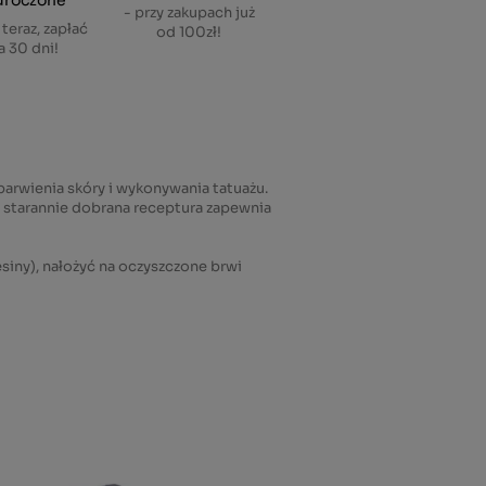
droczone
- przy zakupach już
 teraz, zapłać
od 100zł!
a 30 dni!
arwienia skóry i wykonywania tatuażu.
e starannie dobrana receptura zapewnia
siny), nałożyć na oczyszczone brwi