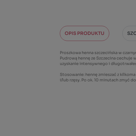
OPIS PRODUKTU
SZ
Proszkowa henna szczecińska w czarnym
Pudrową hennę ze Szczecina cechuje wy
uzyskanie intensywnego i długotrwałe
Stosowanie: hennę zmieszać z kilkoma 
i/lub rzęsy. Po ok. 10 minutach zmyć d