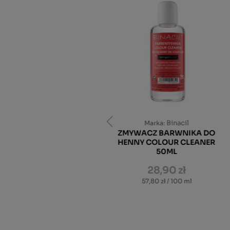
Brow Henna
Binacil
Marka:
Marka:
AKTYWATOR W KREMIE
ZMYWACZ BARWNIKA DO
CREAM-ACTIVATOR 1,8%
HENNY COLOUR CLEANER
DO FARB OXYGEN J2 30ML
50ML
59,00 zł
28,90 zł
196,67 zł / 100 ml
57,80 zł / 100 ml
DO KOSZYKA
DO KOSZYKA