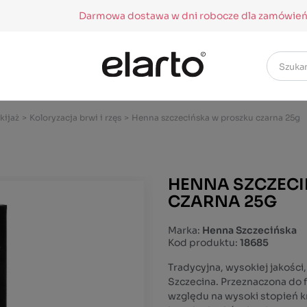
Darmowa dostawa w dni robocze dla zamówień 
kijaż
>
Koloryzacja brwi i rzęs
>
Henna szczecińska w proszku czarna 25g
HENNA SZCZEC
CZARNA 25G
Marka:
Henna Szczecińska
Kod produktu:
18685
Tradycyjna, wysokiej jakości
Szczecina. Przeznaczona do f
względu na wysoki stopień k